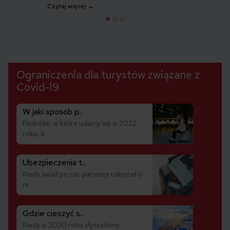
Czytaj więcej →
Ograniczenia dla turystów związane z
Covid-19
W jaki sposób p..
Podróże, w które udamy się w 2022
roku, b ...
Ubezpieczenia t..
Kiedy świat po raz pierwszy usłyszał o
ni ...
Gdzie cieszyć s..
Kiedy w 2020 roku słyszeliśmy