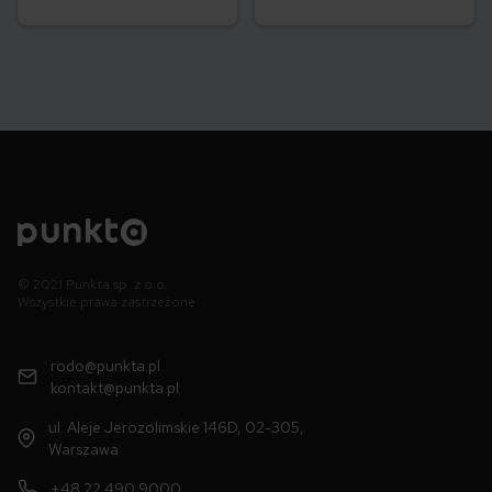
© 2021 Punkta sp. z o.o.
Wszystkie prawa zastrzeżone
rodo@punkta.pl
kontakt@punkta.pl
ul. Aleje Jerozolimskie 146D, 02-305,
Warszawa
+48 22 490 9000