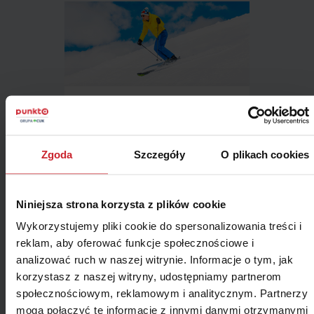
Ruszamy na stok! Gdzie jechać
na narty w Polsce?
Sezon zimowy za pasem, dlatego
Zgoda
Szczegóły
O plikach cookies
warto już sprawdzić, gdzie na narty w
Polsce wybrać się w tym roku. Jeśli
nie masz ulubionych stoków, sprawdź
Niniejsza strona korzysta z plików cookie
miejscowości, które słyną ze
znakomitych tras narciarskich.
Wykorzystujemy pliki cookie do spersonalizowania treści i
reklam, aby oferować funkcje społecznościowe i
analizować ruch w naszej witrynie. Informacje o tym, jak
Czytaj więcej →
korzystasz z naszej witryny, udostępniamy partnerom
społecznościowym, reklamowym i analitycznym. Partnerzy
Porady Punkta
mogą połączyć te informacje z innymi danymi otrzymanymi