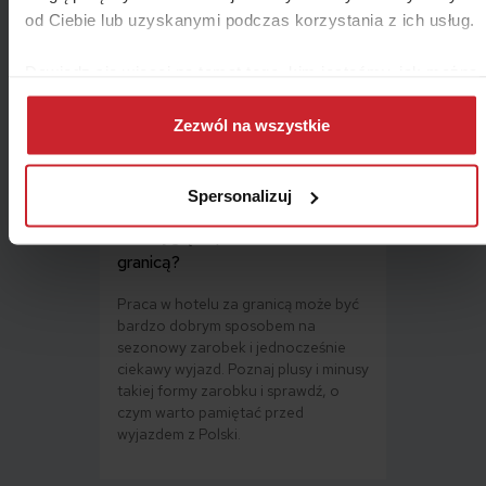
od Ciebie lub uzyskanymi podczas korzystania z ich usług.
Travel
Dowiedz się więcej na temat tego, kim jesteśmy, jak można
się z nami skontaktować i w jaki sposób przetwarzamy
dane osobowe w ramach
Polityki prywatności
.
Zezwól na wszystkie
Spersonalizuj
Jak wygląda praca w hotelu za
granicą?
Praca w hotelu za granicą może być
bardzo dobrym sposobem na
sezonowy zarobek i jednocześnie
ciekawy wyjazd. Poznaj plusy i minusy
takiej formy zarobku i sprawdź, o
czym warto pamiętać przed
wyjazdem z Polski.