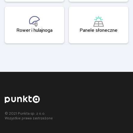
Rower i
hulajnoga
Panele
słoneczne
© 2021 Punkta sp. z o.o.
Wszystkie prawa zastrzeżone