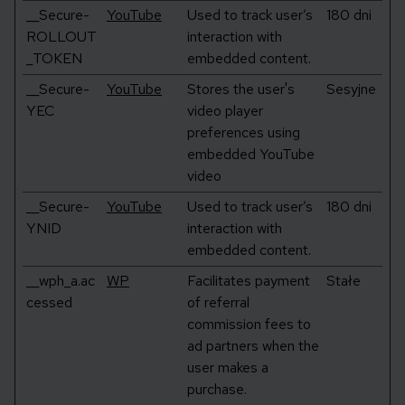
__Secure-
YouTube
Used to track user’s
180 dni
ROLLOUT
interaction with
_TOKEN
embedded content.
__Secure-
YouTube
Stores the user's
Sesyjne
YEC
video player
preferences using
embedded YouTube
video
__Secure-
YouTube
Used to track user’s
180 dni
YNID
interaction with
embedded content.
__wph_a.ac
WP
Facilitates payment
Stałe
cessed
of referral
commission fees to
ad partners when the
user makes a
purchase.