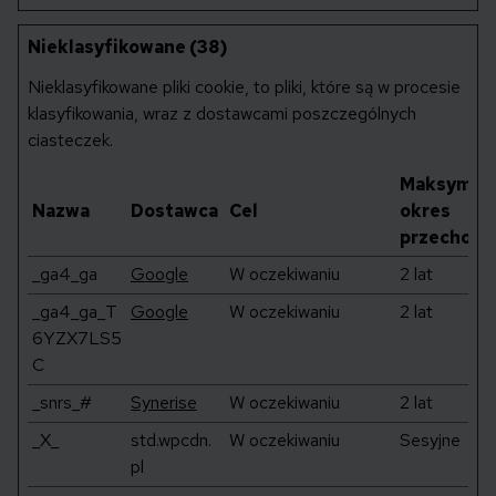
Nieklasyfikowane (38)
Nieklasyfikowane pliki cookie, to pliki, które są w procesie
klasyfikowania, wraz z dostawcami poszczególnych
ciasteczek.
Maksymal
Nazwa
Dostawca
Cel
okres
przechowy
_ga4_ga
Google
W oczekiwaniu
2 lat
_ga4_ga_T
Google
W oczekiwaniu
2 lat
6YZX7LS5
C
_snrs_#
Synerise
W oczekiwaniu
2 lat
_X_
std.wpcdn.
W oczekiwaniu
Sesyjne
pl