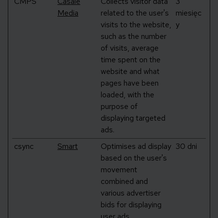
CMPS
Casale
Collects visitor data
3
Media
related to the user's
miesięc
visits to the website,
y
such as the number
of visits, average
time spent on the
website and what
pages have been
loaded, with the
purpose of
displaying targeted
ads.
csync
Smart
Optimises ad display
30 dni
based on the user's
movement
combined and
various advertiser
bids for displaying
user ads.