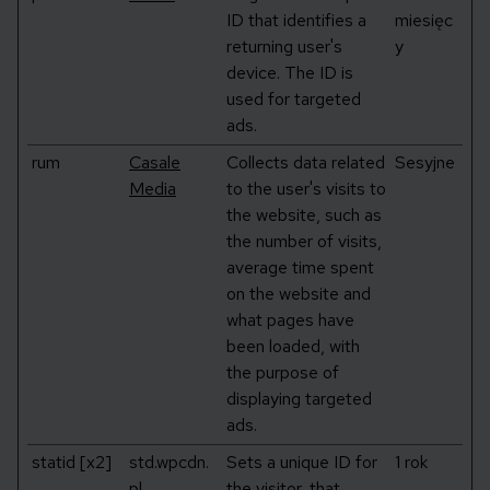
ID that identifies a
miesięc
returning user's
y
device. The ID is
used for targeted
ads.
rum
Casale
Collects data related
Sesyjne
Media
to the user's visits to
the website, such as
the number of visits,
average time spent
on the website and
what pages have
been loaded, with
the purpose of
displaying targeted
ads.
statid [x2]
std.wpcdn.
Sets a unique ID for
1 rok
pl
the visitor, that