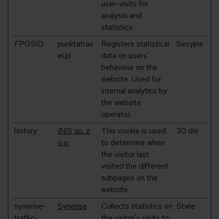
user-visits for
analysis and
statistics.
FPGSID
punktatrav
Registers statistical
Sesyjne
el.pl
data on users'
behaviour on the
website. Used for
internal analytics by
the website
operator.
history
INIS sp. z
This cookie is used
30 dni
o.o.
to determine when
the visitor last
visited the different
subpages on the
website.
synerise-
Synerise
Collects statistics on
Stałe
traffic-
the visitor's visits to