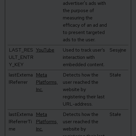
advertiser's ads with
the purpose of
measuring the
efficacy of an ad and
to present targeted
ads to the user.
LAST_RES
YouTube
Used to track user’s
Sesyjne
ULT_ENTR
interaction with
Y_KEY
embedded content.
lastExterna
Meta
Detects how the
Stałe
lReferrer
Platforms,
user reached the
Inc.
website by
registering their last
URL-address.
lastExterna
Meta
Detects how the
Stałe
lReferrerTi
Platforms,
user reached the
me
Inc.
website by