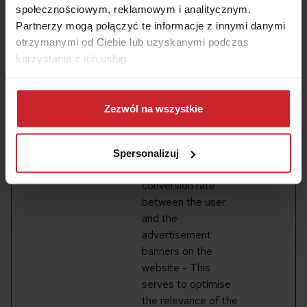
from third party
społecznościowym, reklamowym i analitycznym.
advertisers.
Partnerzy mogą połączyć te informacje z innymi danymi
otrzymanymi od Ciebie lub uzyskanymi podczas
_gcl_au
Google
Used by Google
3
korzystania z ich usług.
AdSense for
miesięc
experimenting with
y
Dowiedz się więcej na temat tego, kim jesteśmy, jak
advertisement
można się z nami skontaktować i w jaki sposób
Zezwól na wszystkie
efficiency across
przetwarzamy dane osobowe w ramach
Polityki
websites using their
prywatności
.
services.
Spersonalizuj
_gcl_ls
Google
Tracks the
Stałe
conversion rate
between the user
and the
advertisement
banners on the
website - This
serves to optimise
the relevance of the