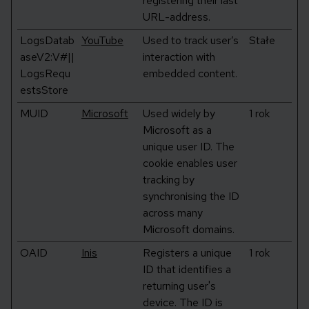
registering their last
URL-address.
LogsDatab
YouTube
Used to track user’s
Stałe
aseV2:V#||
interaction with
LogsRequ
embedded content.
estsStore
MUID
Microsoft
Used widely by
1 rok
Microsoft as a
unique user ID. The
cookie enables user
tracking by
synchronising the ID
across many
Microsoft domains.
OAID
Inis
Registers a unique
1 rok
ID that identifies a
returning user's
device. The ID is