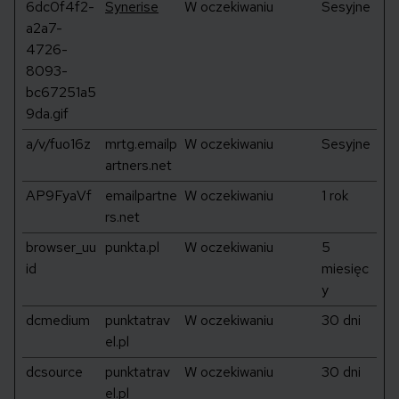
6dc0f4f2-
Synerise
W oczekiwaniu
Sesyjne
a2a7-
4726-
8093-
bc67251a5
9da.gif
a/v/fuo16z
mrtg.emailp
W oczekiwaniu
Sesyjne
artners.net
AP9FyaVf
emailpartne
W oczekiwaniu
1 rok
rs.net
browser_uu
punkta.pl
W oczekiwaniu
5
id
miesięc
y
dcmedium
punktatrav
W oczekiwaniu
30 dni
el.pl
dcsource
punktatrav
W oczekiwaniu
30 dni
el.pl