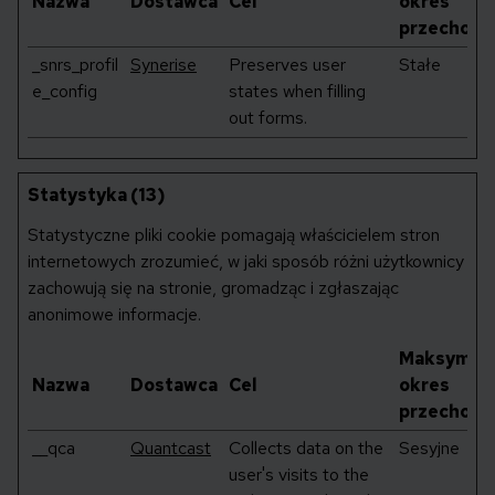
Nazwa
Dostawca
Cel
okres
przechowy
_snrs_profil
Synerise
Preserves user
Stałe
e_config
states when filling
out forms.
Statystyka (13)
Statystyczne pliki cookie pomagają właścicielem stron
internetowych zrozumieć, w jaki sposób różni użytkownicy
zachowują się na stronie, gromadząc i zgłaszając
anonimowe informacje.
Maksymal
Nazwa
Dostawca
Cel
okres
przechowy
__qca
Quantcast
Collects data on the
Sesyjne
user's visits to the