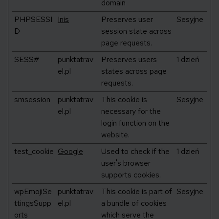
domain
PHPSESSI
Inis
Preserves user
Sesyjne
D
session state across
page requests.
SESS#
punktatrav
Preserves users
1 dzień
el.pl
states across page
requests.
smsession
punktatrav
This cookie is
Sesyjne
el.pl
necessary for the
login function on the
website.
test_cookie
Google
Used to check if the
1 dzień
user's browser
supports cookies.
wpEmojiSe
punktatrav
This cookie is part of
Sesyjne
ttingsSupp
el.pl
a bundle of cookies
orts
which serve the