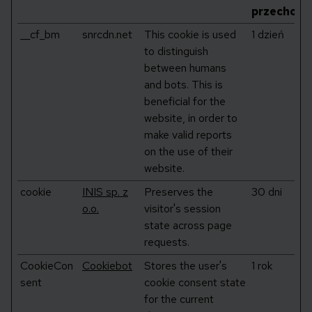
przechowy
__cf_bm
snrcdn.net
This cookie is used
1 dzień
to distinguish
between humans
and bots. This is
beneficial for the
website, in order to
make valid reports
on the use of their
website.
cookie
INIS sp. z
Preserves the
30 dni
o.o.
visitor's session
state across page
requests.
CookieCon
Cookiebot
Stores the user's
1 rok
sent
cookie consent state
for the current