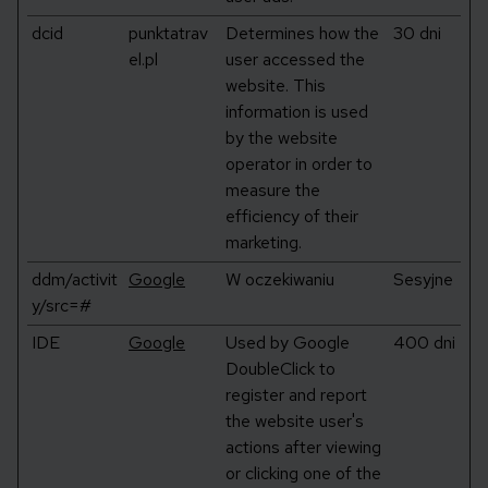
dcid
punktatrav
Determines how the
30 dni
el.pl
user accessed the
website. This
information is used
by the website
operator in order to
measure the
efficiency of their
marketing.
ddm/activit
Google
W oczekiwaniu
Sesyjne
y/src=#
IDE
Google
Used by Google
400 dni
DoubleClick to
register and report
the website user's
actions after viewing
or clicking one of the