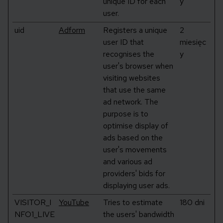
unique ID for each
y
user.
uid
Adform
Registers a unique
2
user ID that
miesięc
recognises the
y
user's browser when
visiting websites
that use the same
ad network. The
purpose is to
optimise display of
ads based on the
user's movements
and various ad
providers' bids for
displaying user ads.
VISITOR_I
YouTube
Tries to estimate
180 dni
NFO1_LIVE
the users' bandwidth