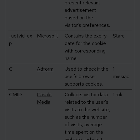
present relevant
advertisement
based on the
visitor's preferences.
_uetvid_ex
Microsoft
Contains the expiry-
Stałe
p
date for the cookie
with corresponding
name.
C
Adform
Used to check if the
1
user's browser
miesiąc
supports cookies.
CMID
Casale
Collects visitor data
1 rok
Media
related to the user's
visits to the website,
such as the number
of visits, average
time spent on the
website and what