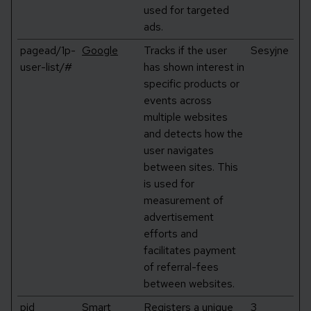
used for targeted
ads.
pagead/1p-
Google
Tracks if the user
Sesyjne
user-list/#
has shown interest in
specific products or
events across
multiple websites
and detects how the
user navigates
between sites. This
is used for
measurement of
advertisement
efforts and
facilitates payment
of referral-fees
between websites.
pid
Smart
Registers a unique
3