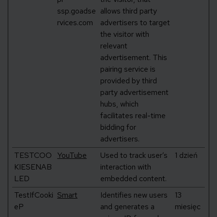
ssp.goadse
allows third party
rvices.com
advertisers to target
the visitor with
relevant
advertisement. This
pairing service is
provided by third
party advertisement
hubs, which
facilitates real-time
bidding for
advertisers.
TESTCOO
YouTube
Used to track user’s
1 dzień
KIESENAB
interaction with
LED
embedded content.
TestIfCooki
Smart
Identifies new users
13
eP
and generates a
miesięc