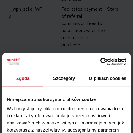
__wph_st.ke
WP
Facilitates payment
Stałe
y
of referral
commission fees to
ad partners when the
user makes a
purchase.
__wph_st.ts
WP
Facilitates payment
Stałe
of referral
commission fees to
ad partners when the
Zgoda
Szczegóły
O plikach cookies
user makes a
purchase.
Niniejsza strona korzysta z plików cookie
_fbp [x2]
punkta.pl
Used by Facebook
Sesyjne
Meta
to deliver a series of
Wykorzystujemy pliki cookie do spersonalizowania treści
Platforms,
advertisement
i reklam, aby oferować funkcje społecznościowe i
Inc.
products such as
analizować ruch w naszej witrynie. Informacje o tym, jak
real time bidding
korzystasz z naszej witryny, udostępniamy partnerom