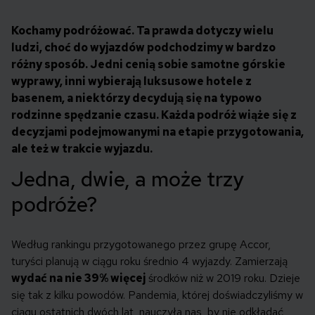
Kochamy podróżować
. Ta prawda dotyczy wielu
ludzi, choć do wyjazdów podchodzimy w bardzo
różny sposób. Jedni cenią sobie samotne górskie
wyprawy, inni wybierają luksusowe hotele z
basenem, a niektórzy decydują się na typowo
rodzinne spędzanie czasu. Każda podróż wiąże się z
decyzjami podejmowanymi na etapie przygotowania,
ale też w trakcie wyjazdu.
Jedna, dwie, a może trzy
podróże?
Według rankingu przygotowanego przez grupę Accor,
turyści planują w ciągu roku średnio 4 wyjazdy. Zamierzają
wydać na nie 39% więcej
środków niż w 2019 roku. Dzieje
się tak z kilku powodów. Pandemia, której doświadczyliśmy w
ciągu ostatnich dwóch lat, nauczyła nas, by nie odkładać