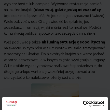
wybierz hostel lub camping. Wytworne restauracje zamień
na lokalne knajpki (
obserwuj, gdzie jedzą mieszkańcy
–
będziesz mieć pewność, że jedzenie jest smaczne i świeże).
Wiele zabytków uda Ci się zwiedzić bezpłatnie, jeśli
poszukasz informacji, w jakim dniu jest to możliwe. Podróż
komunikacją publiczną pozwoli zaoszczędzić na paliwie.
Weź pod uwagę także
aktualną sytuację geopolityczną
na świecie. W tym roku wielu turystów musiało zrezygnować
z podróży na Ukrainę. Do niektórych krajów nie warto jechać
w porze deszczowej, a w innych często występują huragany.
O ile krótkie wyjazdy możesz realizować spontanicznie, do
długiego urlopu warto się wcześniej przygotować albo
skorzystać z kompleksowej oferty
last minute
.