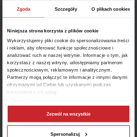
Zgoda
Szczegóły
O plikach cookies
Niniejsza strona korzysta z plików cookie
Wykorzystujemy pliki cookie do spersonalizowania treści
i reklam, aby oferować funkcje społecznościowe i
analizować ruch w naszej witrynie. Informacje o tym, jak
korzystasz z naszej witryny, udostępniamy partnerom
społecznościowym, reklamowym i analitycznym.
Partnerzy mogą połączyć te informacje z innymi danymi
Nasi konsultanci
otrzymanymi od Ciebie lub uzyskanymi podczas
korzystania z ich usług.
dbają o
wasze
zadowolenie
Dowiedz się więcej na temat tego, kim jesteśmy, jak
można się z nami skontaktować i w jaki sposób
Zezwól na wszystkie
przetwarzamy dane osobowe w ramach
Polityki
prywatności
.
Spersonalizuj