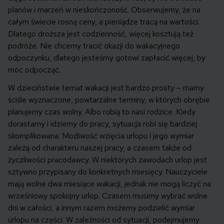
planów i marzeń w nieskończoność. Obserwujemy, że na
całym świecie rosną ceny, a pieniądze tracą na wartości.
Dlatego droższa jest codzienność, więcej kosztują też
podróże. Nie chcemy tracić okazji do wakacyjnego
odpoczynku, dlatego jesteśmy gotowi zapłacić więcej, by
móc odpocząć.
W dzieciństwie temat wakacji jest bardzo prosty – mamy
ściśle wyznaczone, powtarzalne terminy, w których obrębie
planujemy czas wolny. Albo robią to nasi rodzice. Kiedy
dorastamy i idziemy do pracy, sytuacja robi się bardziej
skomplikowana. Możliwość wzięcia urlopu i jego wymiar
zależą od charakteru naszej pracy, a czasem także od
życzliwości pracodawcy. W niektórych zawodach urlop jest
sztywno przypisany do konkretnych miesięcy. Nauczyciele
mają wolne dwa miesiące wakacji, jednak nie mogą liczyć na
wrześniowy spokojny urlop. Czasem musimy wybrać wolne
dni w całości, a innym razem możemy podzielić wymiar
urlopu na części. W zależności od sytuacji, podejmujemy