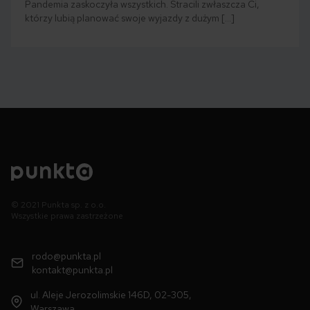
Pandemia zaskoczyła wszystkich. Stracili zwłaszcza Ci,
którzy lubią planować swoje wyjazdy z dużym […]
© 2021 Punkta sp. z o.o.
Wszystkie prawa zastrzeżone
rodo@punkta.pl
kontakt@punkta.pl
ul. Aleje Jerozolimskie 146D, 02-305,
Warszawa