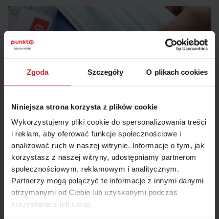
Zgoda
Szczegóły
O plikach cookies
Niniejsza strona korzysta z plików cookie
Rajskie wakacje w czasie pandemii?! Sprawdź jak...
Wykorzystujemy pliki cookie do spersonalizowania treści
i reklam, aby oferować funkcje społecznościowe i
Choć sezon urlopowy w pełni, musimy pamiętać, że nie są to
wakacje od […]
analizować ruch w naszej witrynie. Informacje o tym, jak
korzystasz z naszej witryny, udostępniamy partnerom
społecznościowym, reklamowym i analitycznym.
Partnerzy mogą połączyć te informacje z innymi danymi
otrzymanymi od Ciebie lub uzyskanymi podczas
korzystania z ich usług.