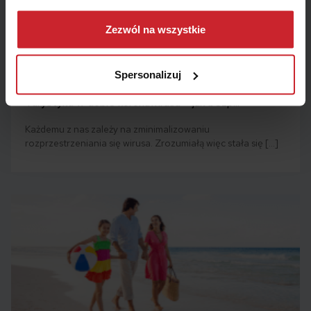
Dowiedz się więcej na temat tego, kim jesteśmy, jak
można się z nami skontaktować i w jaki sposób
Zezwól na wszystkie
przetwarzamy dane osobowe w ramach
Polityki
prywatności
.
Spersonalizuj
Turystyka w dobie koronawirusa – jak bezp...
Każdemu z nas zależy na zminimalizowaniu
rozprzestrzeniania się wirusa. Zrozumiałą więc stała się […]