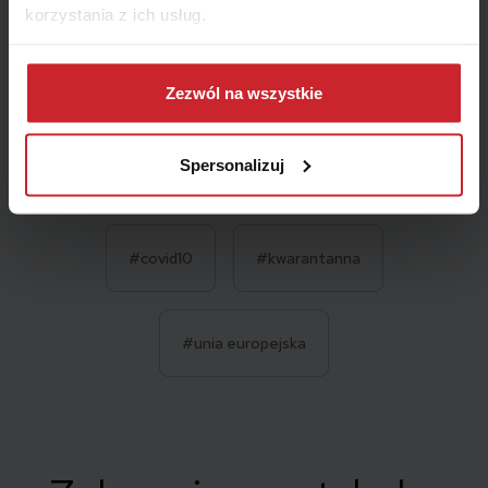
korzystania z ich usług.
Dowiedz się więcej na temat tego, kim jesteśmy, jak
można się z nami skontaktować i w jaki sposób
Zezwól na wszystkie
przetwarzamy dane osobowe w ramach
Polityki
prywatności
.
Spersonalizuj
Tagi:
#covid10
#kwarantanna
#unia europejska