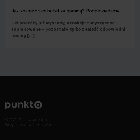
Jak znaleźć tani hotel za granicą? Podpowiadamy...
Cel podróży już wybrany, atrakcje turystyczne
zaplanowane – pozostało tylko znaleźć odpowiedni
nocleg […]
© 2021 Punkta sp. z o.o.
Wszystkie prawa zastrzeżone