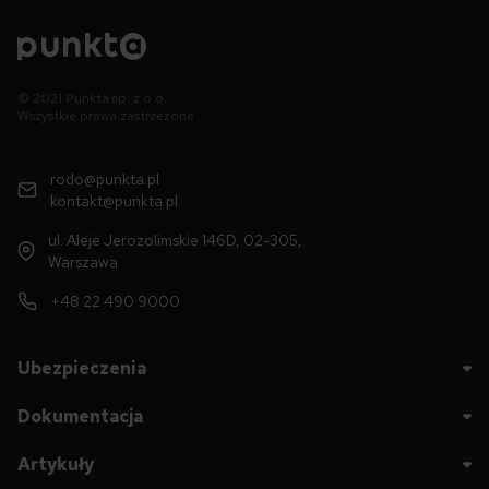
© 2021 Punkta sp. z o.o.
Wszystkie prawa zastrzeżone
rodo@punkta.pl
kontakt@punkta.pl
ul. Aleje Jerozolimskie 146D, 02-305,
Warszawa
+48 22 490 9000
Ubezpieczenia
Dokumentacja
Artykuły