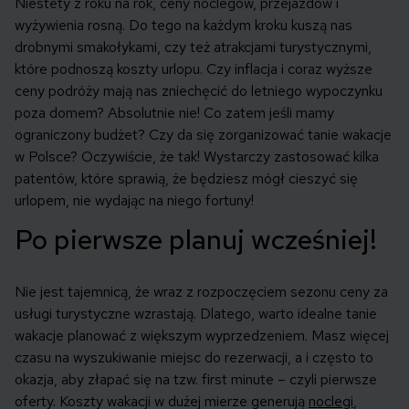
Niestety z roku na rok, ceny noclegów, przejazdów i
wyżywienia rosną. Do tego na każdym kroku kuszą nas
drobnymi smakołykami, czy też atrakcjami turystycznymi,
które podnoszą koszty urlopu. Czy inflacja i coraz wyższe
ceny podróży mają nas zniechęcić do letniego wypoczynku
poza domem? Absolutnie nie! Co zatem jeśli mamy
ograniczony budżet? Czy da się zorganizować tanie wakacje
w Polsce? Oczywiście, że tak! Wystarczy zastosować kilka
patentów, które sprawią, że będziesz mógł cieszyć się
urlopem, nie wydając na niego fortuny!
Po pierwsze planuj wcześniej!
Nie jest tajemnicą, że wraz z rozpoczęciem sezonu ceny za
usługi turystyczne wzrastają. Dlatego, warto idealne tanie
wakacje planować z większym wyprzedzeniem. Masz więcej
czasu na wyszukiwanie miejsc do rezerwacji, a i często to
okazja, aby złapać się na tzw. first minute – czyli pierwsze
oferty. Koszty wakacji w dużej mierze generują
noclegi
,