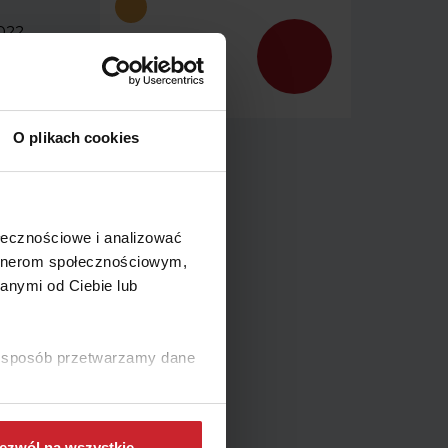
2022
wybuchem
O plikach cookies
y
ie
ołecznościowe i analizować
apewni
artnerom społecznościowym,
anymi od Ciebie lub
u mogą
abilne
ki sposób przetwarzamy dane
sowe
ej
ezwól na wszystkie