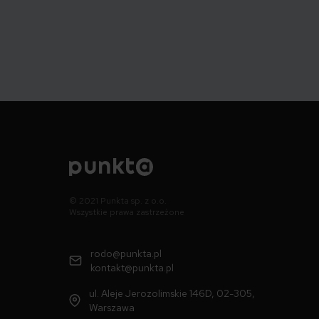
© 2021 Punkta sp. z o.o.
Wszystkie prawa zastrzeżone
rodo@punkta.pl
kontakt@punkta.pl
ul. Aleje Jerozolimskie 146D, 02-305,
Warszawa