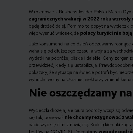
W rozmowie z Business Insider Polska Marcin Dymn
zagranicznych wakacji w 2022 roku wzrosły 
będą drożeć dalej. Pomimo to popyt na wycieczki o
więc wysnuć wniosek, że
polscy turyści nie boją s
Jako konsumenci na co dzień odczuwamy rosnące ce
waha się od dłuższego czasu, a wojna za wschodnią
wydatki na podróże, bliskie i dalekie. Ceny zorgan
przewidzieć, kiedy się ustabilizują. Prawdopodobn
pokazały, że sytuacja na świecie potrafi być niep
wybuchu wojny na Ukrainie, niektórzy zmienili kieru
Nie oszczędzamy na
Wycieczki drożeją, ale biura podróży wciąż są odwi
się tak, ponieważ
nie chcemy rezygnować z wa
nacieszyć się nimi z nawiązką. Królują kierunki zag
testów na COVID-19. Doceniamy
wygodę podró