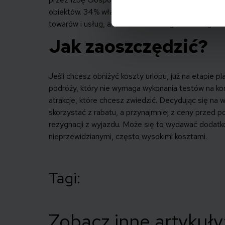
obiektów. 34% właścicieli hoteli zadeklarowało w
towarów i usług, a także mediów – gazu i energii e
Jak zaoszczędzić?
Jeśli chcesz obniżyć koszty urlopu, już na etapie p
podróży, który nie wymaga wykonania testów na kor
atrakcje, które chcesz zwiedzić. Decydując się na
skorzystać z rabatu, a przynajmniej z ceny przed 
rezygnacji z wyjazdu. Może się to wydawać dodatk
nieprzewidzianymi, często wysokimi kosztami.
Tagi:
Zobacz inne artykuły