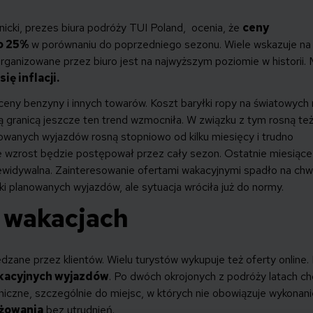
icki, prezes biura podróży TUI Poland, ocenia, że
ceny
o 25%
w porównaniu do poprzedniego sezonu. Wiele wskazuje na 
rganizowane przez biuro jest na najwyższym poziomie w historii.
ię inflacji.
ny benzyny i innych towarów. Koszt baryłki ropy na światowych 
 granicą jeszcze ten trend wzmocniła. W związku z tym rosną te
izowanych wyjazdów rosną stopniowo od kilku miesięcy i trudno
ie wzrost będzie postępował przez cały sezon. Ostatnie miesiące
rzewidywalna. Zainteresowanie ofertami wakacyjnymi spadło na chw
nki planowanych wyjazdów, ale sytuacja wróciła już do normy.
 wakacjach
edzane przez klientów. Wielu turystów wykupuje też oferty online.
kacyjnych wyjazdów
. Po dwóch okrojonych z podróży latach c
raniczne, szczególnie do miejsc, w których nie obowiązuje wykonan
żowania
bez utrudnień.