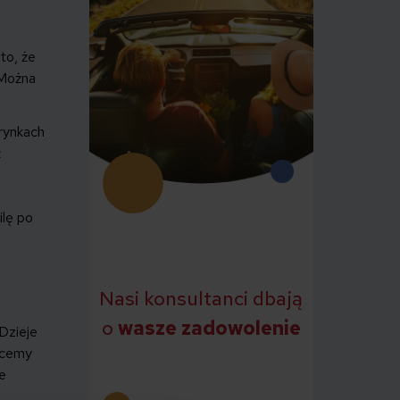
to, że
 Można
rynkach
ż
ilę po
Nasi konsultanci dbają
o
wasze zadowolenie
 Dzieje
hcemy
ie