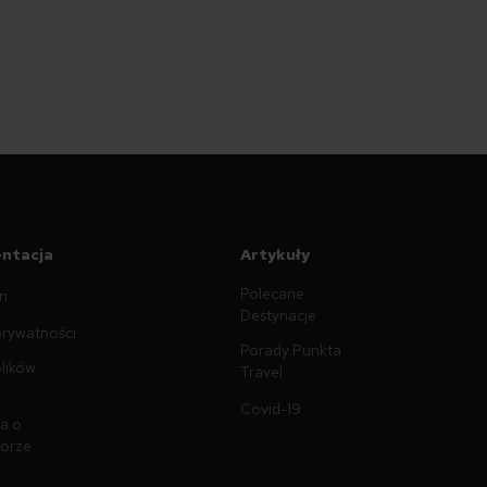
ntacja
Artykuły
Polecane
n
Destynacje
prywatności
Porady Punkta
plików
Travel
Covid-19
a o
torze