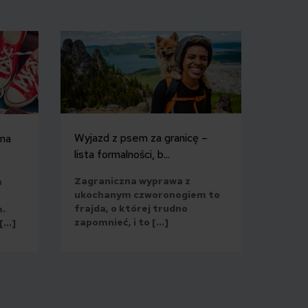
Wyjazd z psem za granicę –
 na
lista formalności, b...
Zagraniczna wyprawa z
m
ukochanym czworonogiem to
frajda, o której trudno
m.
zapomnieć, i to […]
 […]