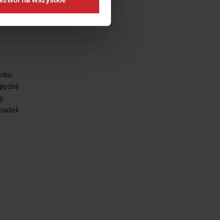
unku
lędnij
ę
ypadek