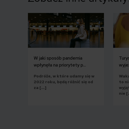
W jaki sposób pandemia
Turys
wpłynęła na priorytety p...
wyjeź
Podróże, w które udamy się w
Waka
2022 roku, będą różnić się od
to ni
za […]
wyją
nie [