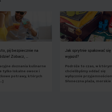
to, pij bezpiecznie na
Jak sprytnie spakować się
dzie! Zobacz, ...
wyjazd?
cyjne doznania kulinarne
Podróże to czas, w który
e tylko lokalne owoce i
chcielibyśmy oddać się
tkowe potrawy, których
wyłącznie przyjemnościo
…]
Słoneczna plaża, morskie