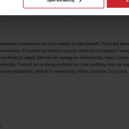
zrost na poziomie wyższym niż 20%. Główną przyczyną są kosztów
lektrycznej – oraz podniesienie wynagrodzeń.
lanowania powinieneś zwrócić uwagę na kilka kwestii. Poszukaj kier
onawirusa. Przemyśl wcześniej sposób dotarcia na miejsce i uwzg
 wcześniejszy zakup biletów lub wynajęcie samochodu, masz szans
podwyżką. Pomyśl też o ubezpieczeniu na czas podróży oraz na w
owym wydatkiem, jednak to inwestycja, która ustrzeże Cię przed
: