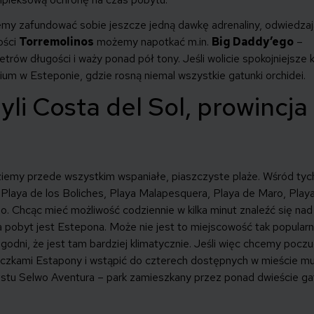
emy zafundować sobie jeszcze jedną dawkę adrenaliny, odwiedza
ości
Torremolinos
możemy napotkać m.in.
Big Daddy’ego
–
rów długości i waży ponad pół tony. Jeśli wolicie spokojniejsze k
rium w Esteponie, gdzie rosną niemal wszystkie gatunki orchidei.
yli Costa del Sol, prowincja
dziemy przede wszystkim wspaniałe, piaszczyste plaże. Wśród tyc
Playa de los Boliches, Playa Malapesquera, Playa de Maro, Playa
lo. Chcąc mieć możliwość codziennie w kilka minut znaleźć się nad
 pobyt jest Estepona. Może nie jest to miejscowość tak popularn
zgodni, że jest tam bardziej klimatycznie. Jeśli więc chcemy pocz
iczkami Estapony i wstąpić do czterech dostępnych w mieście m
stu Selwo Aventura – park zamieszkany przez ponad dwieście g