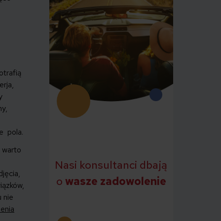
otrafią
erja,
y
ny,
e pola.
l warto
Nasi konsultanci dbają
jęcia,
o
wasze zadowolenie
iązków,
 nie
enia