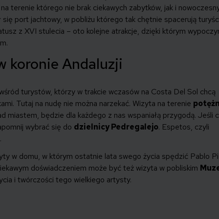
 na terenie którego nie brak ciekawych zabytków, jak i nowoczesn
 się port jachtowy, w pobliżu którego tak chętnie spacerują turyśc
ratusz z XVI stulecia – oto kolejne atrakcje, dzięki którym wypocz
em.
w koronie Andaluzji
wśród turystów, którzy w trakcie wczasów na Costa Del Sol chcą
tkami. Tutaj na nudę nie można narzekać. Wizyta na terenie
potężn
ad miastem, będzie dla każdego z nas wspaniałą przygodą. Jeśli 
zapomnij wybrać się do
dzielnicy Pedregalejo
. Espetos, czyli
.
yty w domu, w którym ostatnie lata swego życia spędzić Pablo P
eć. Ciekawym doświadczeniem może być też wizyta w pobliskim
Muz
cia i twórczości tego wielkiego artysty.