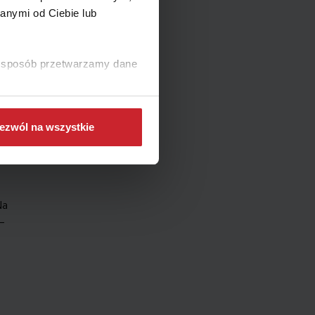
anymi od Ciebie lub
troskie
lin. To
ki sposób przetwarzamy dane
spędzać
ych
ezwól na wszystkie
Na
–