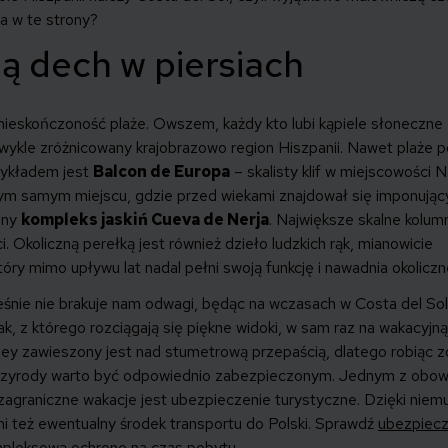
ta w te strony?
ją dech w piersiach
w nieskończoność plaże. Owszem, każdy kto lubi kąpiele słoneczne
ezwykle zróżnicowany krajobrazowo region Hiszpanii. Nawet plaże p
zykładem jest
Balcon de Europa
– skalisty klif w miejscowości N
tym samym miejscu, gdzie przed wiekami znajdował się imponując
zny
kompleks jaskiń Cueva de Nerja
. Największe skalne kolum
Okoliczną perełką jest również dzieło ludzkich rąk, mianowicie
tóry mimo upływu lat nadal pełni swoją funkcję i nawadnia okoliczn
ześnie nie brakuje nam odwagi, będąc na wczasach w Costa del So
ak, z którego rozciągają się piękne widoki, w sam raz na wakacyjną
Rey zawieszony jest nad stumetrową przepaścią, dlatego robiąc zd
ch przyrody warto być odpowiednio zabezpieczonym. Jednym z obow
zagraniczne wakacje jest ubezpieczenie turystyczne. Dzięki niemu
ni też ewentualny środek transportu do Polski. Sprawdź
ubezpiecz
ompleksową ochronę na czas pobytu.