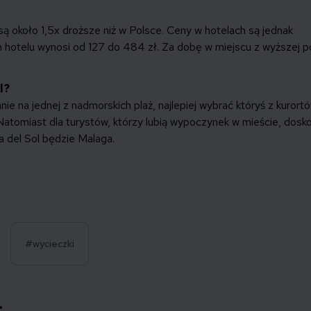
 około 1,5x droższe niż w Polsce. Ceny w hotelach są jednak
hotelu wynosi od 127 do 484 zł. Za dobę w miejscu z wyższej pó
l?
e na jednej z nadmorskich plaż, najlepiej wybrać któryś z kurort
. Natomiast dla turystów, którzy lubią wypoczynek w mieście, dos
 del Sol będzie Malaga.
#wycieczki
: