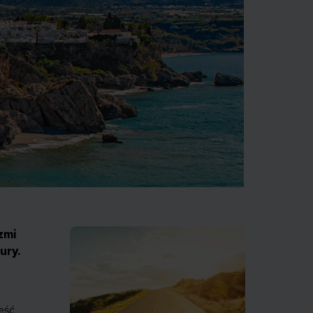
zmi
ury.
ęść