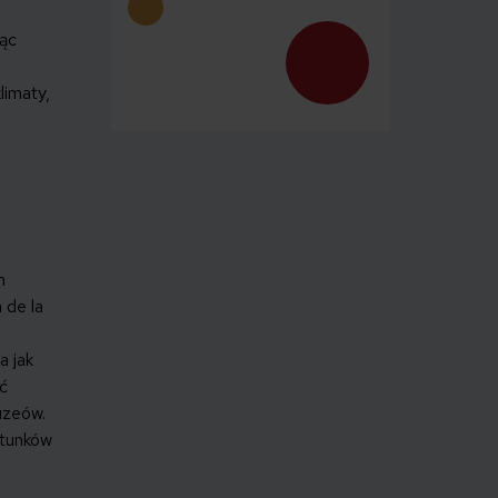
jąc
limaty,
h
 de la
a jak
uć
uzeów.
atunków