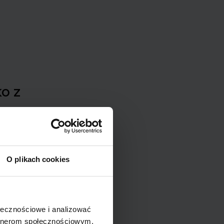
o z
gi, nie
O plikach cookies
zoo,
ołecznościowe i analizować
artnerom społecznościowym,