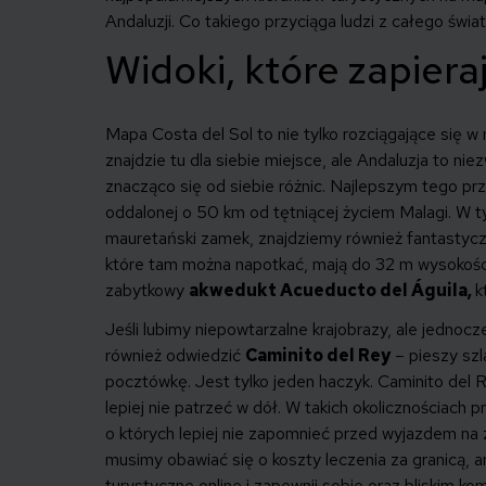
Andaluzji. Co takiego przyciąga ludzi z całego świa
Widoki, które zapiera
Mapa Costa del Sol to nie tylko rozciągające się 
znajdzie tu dla siebie miejsce, ale Andaluzja to ni
znacząco się od siebie różnic. Najlepszym tego pr
oddalonej o 50 km od tętniącej życiem Malagi. W 
mauretański zamek, znajdziemy również fantastyc
które tam można napotkać, mają do 32 m wysokości. 
zabytkowy
akwedukt Acueducto del Águila,
k
Jeśli lubimy niepowtarzalne krajobrazy, ale jednoc
również odwiedzić
Caminito del Rey
– pieszy szl
pocztówkę. Jest tylko jeden haczyk. Caminito del 
lepiej nie patrzeć w dół. W takich okolicznościa
o których lepiej nie zapomnieć przed wyjazdem na 
musimy obawiać się o koszty leczenia za granicą, a
turystyczne online
i zapewnij sobie oraz bliskim k