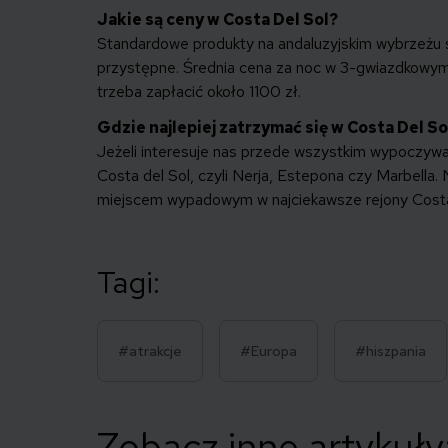
Jakie są ceny w Costa Del Sol?
Standardowe produkty na andaluzyjskim wybrzeżu są
przystępne. Średnia cena za noc w 3-gwiazdkowym 
trzeba zapłacić około 1100 zł.
Gdzie najlepiej zatrzymać się w Costa Del So
Jeżeli interesuje nas przede wszystkim wypoczywani
Costa del Sol, czyli Nerja, Estepona czy Marbella
miejscem wypadowym w najciekawsze rejony Costa
Tagi:
#atrakcje
#Europa
#hiszpania
Zobacz inne artykuły