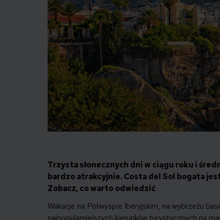
Trzysta słonecznych dni w ciągu roku i śred
bardzo atrakcyjnie. Costa del Sol bogata jes
Zobacz, co warto odwiedzić
Wakacje na Półwyspie Iberyjskim, na wybrzeżu ba
najpopularniejszych kierunków turystycznych na map