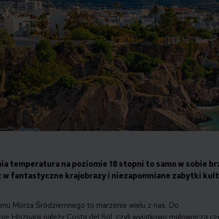
nia temperatura na poziomie 18 stopni to samo w sobie br
t w fantastyczne krajobrazy i niezapomniane zabytki kult
senu Morza Śródziemnego to marzenie wielu z nas. Do
ie Hiszpanii należy Costa del Sol, czyli wyjątkowo malowniczą cz