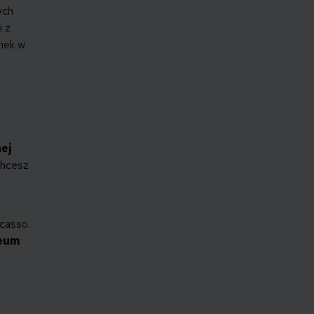
ych
i z
ynek w
ej
chcesz
icasso.
eum