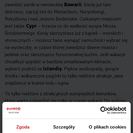
zwiedzić zamki w niemieckiej
Bawarii
. Kiedy już tam
dotrzesz, zajrzyj też do Monachium, Norymbergi,
Ratyzbony i nad Jezioro Bodeńskie. Ciekawym miejscem
jest także
Cypr
– trzecia co do wielkości wyspa Morza
Śródziemnego. Kiedy skorzystasz już z kąpieli – morskich i
słonecznych – możesz tanio wynająć samochód i wybrać się
na wycieczkę, w czasie której zwiedzisz dawne miasta i
jaskinie oraz skosztujesz fenomenalnej kuchni. Jeśli wakacje
chciałbyś spędzić w bardziej umiarkowanym klimacie,
wybierz podróż na
Islandię
. Piękne wodospady, gorące
źródła i wulkaniczne pagórki to tylko niektóre atrakcje, jakie
znajdziesz w krainie lodu i ognia.
To tylko niektóre z atrakcyjnych europejskich kierunków,
które warto odwiedzić nie tylko w czasie wakacji. Do wyboru
masz jeszcze m.in. włoską Kalabrię, Anglię, francuskie
Lazurowe Wybrzeże, Litwę, Łotwę, Rumunię i Szkocję. A
może kierunek podróży wybierzesz losowo, np. przesuwając
Zgoda
Szczegóły
O plikach cookies
palcem po mapie?