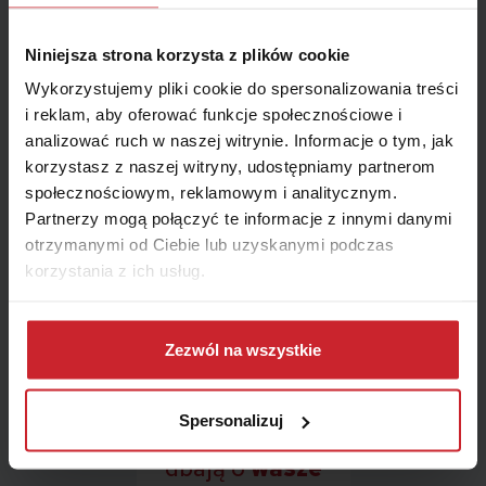
Niniejsza strona korzysta z plików cookie
Wykorzystujemy pliki cookie do spersonalizowania treści
i reklam, aby oferować funkcje społecznościowe i
analizować ruch w naszej witrynie. Informacje o tym, jak
korzystasz z naszej witryny, udostępniamy partnerom
społecznościowym, reklamowym i analitycznym.
Partnerzy mogą połączyć te informacje z innymi danymi
otrzymanymi od Ciebie lub uzyskanymi podczas
korzystania z ich usług.
Dowiedz się więcej na temat tego, kim jesteśmy, jak
można się z nami skontaktować i w jaki sposób
Zezwól na wszystkie
przetwarzamy dane osobowe w ramach
Polityki
prywatności
.
Spersonalizuj
Nasi konsultanci
dbają o
wasze