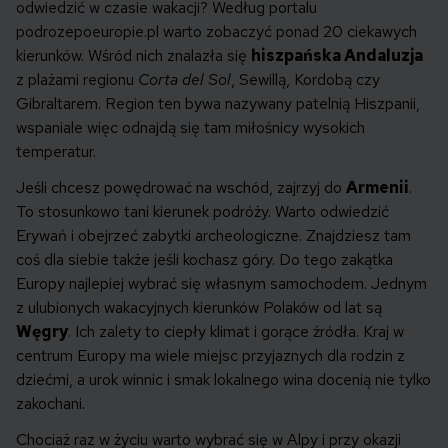
odwiedzić w czasie wakacji? Według portalu
podrozepoeuropie.pl warto zobaczyć ponad 20 ciekawych
kierunków. Wśród nich znalazła się
hiszpańska Andaluzja
z plażami regionu
Corta del Sol
, Sewillą, Kordobą czy
Gibraltarem. Region ten bywa nazywany patelnią Hiszpanii,
wspaniale więc odnajdą się tam miłośnicy wysokich
temperatur.
Jeśli chcesz powędrować na wschód, zajrzyj do
Armenii
.
To stosunkowo tani kierunek podróży. Warto odwiedzić
Erywań i obejrzeć zabytki archeologiczne. Znajdziesz tam
coś dla siebie także jeśli kochasz góry. Do tego zakątka
Europy najlepiej wybrać się własnym samochodem. Jednym
z ulubionych wakacyjnych kierunków Polaków od lat są
Węgry
. Ich zalety to ciepły klimat i gorące źródła. Kraj w
centrum Europy ma wiele miejsc przyjaznych dla rodzin z
dziećmi, a urok winnic i smak lokalnego wina docenią nie tylko
zakochani.
Chociaż raz w życiu warto wybrać się w Alpy i przy okazji