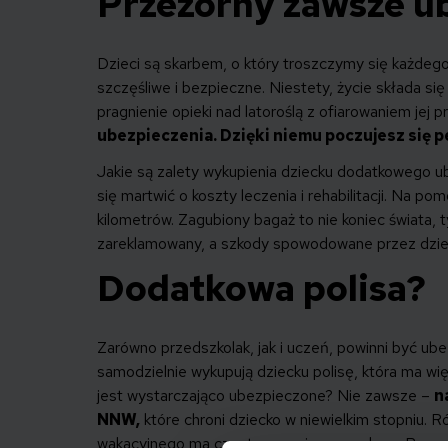
Przezorny zawsze u
Dzieci są skarbem, o który troszczymy się każdeg
szczęśliwe i bezpieczne. Niestety, życie składa si
pragnienie opieki nad latoroślą z ofiarowaniem jej p
ubezpieczenia. Dzięki niemu poczujesz się 
Jakie są zalety wykupienia dziecku dodatkowego u
się martwić o koszty leczenia i rehabilitacji. Na p
kilometrów. Zagubiony bagaż to nie koniec świata,
zareklamowany, a szkody spowodowane przez dziec
Dodatkowa polisa?
Zarówno przedszkolak, jak i uczeń, powinni być ube
samodzielnie wykupują dziecku polisę, która ma wi
jest wystarczająco ubezpieczone? Nie zawsze –
n
NNW,
które chroni dziecko w niewielkim stopniu.
wakacyjnego ma często ograniczony zakres. Przy z