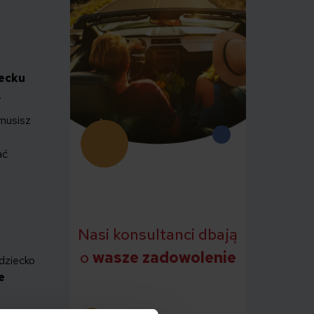
iecku
.
 musisz
ać
Nasi konsultanci dbają
o
wasze zadowolenie
 dziecko
e
owa.