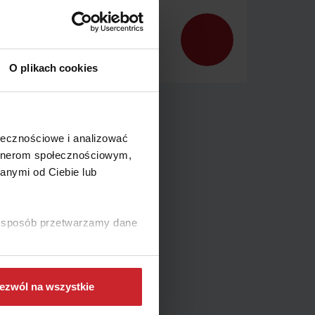
 na
 dla
 swój
O plikach cookies
ołecznościowe i analizować
artnerom społecznościowym,
kilka
anymi od Ciebie lub
sa dla
dnią
na zakup
ki sposób przetwarzamy dane
się
tóre
ezwól na wszystkie
enie