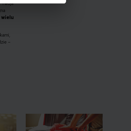
i Twoja
żna
 wielu
dkami,
dzie –