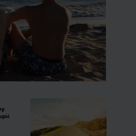
hy.
upić