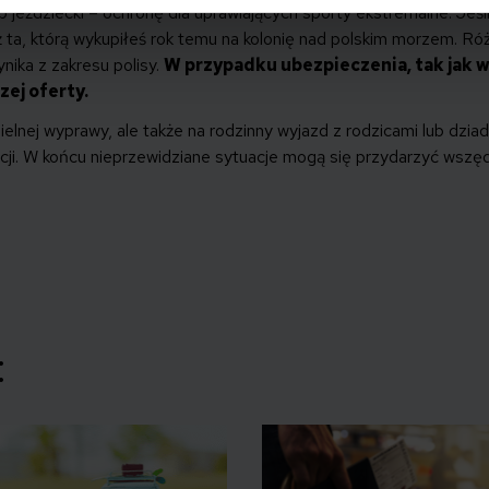
b jeździecki – ochronę dla uprawiających sporty ekstremalne. Jeśl
iż ta, którą wykupiłeś rok temu na kolonię nad polskim morzem. Ró
nika z zakresu polisy.
W przypadku ubezpieczenia, tak jak w
zej oferty.
elnej wyprawy, ale także na rodzinny wyjazd z rodzicami lub dzia
cji. W końcu nieprzewidziane sytuacje mogą się przydarzyć wszę
: