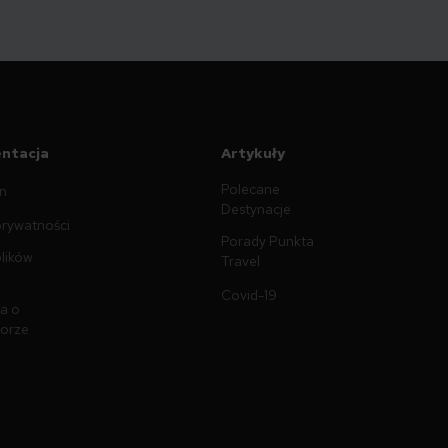
ntacja
Artykuły
Polecane
n
Destynacje
prywatności
Porady Punkta
plików
Travel
Covid-19
a o
torze