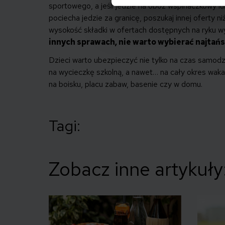
sportowego, a jeśli jedzie na obóz wspinaczkowy lu
pociecha jedzie za granicę, poszukaj innej oferty n
wysokość składki w ofertach dostępnych na ryku wy
innych sprawach, nie warto wybierać najtańs
Dzieci warto ubezpieczyć nie tylko na czas samodzi
na wycieczkę szkolną, a nawet… na cały okres waka
na boisku, placu zabaw, basenie czy w domu.
Tagi:
Zobacz inne artykuły