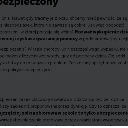
bezpieczony
o dnia. Nawet gdy tracimy je z oczu, chcemy mieć pewność, że są
ę z niespodzianek, które nie zawsze są dobre. Jak więc pogodzić
rzestrzeni, w której poczuje się wolna?
Rozważ wykupienie dz
pewniej i zyskasz gwarancję pomocy
w podbramkowej sytuacji
bezpieczenia? W razie choroby lub nieszczęśliwego wypadku, nie
omoc możesz liczyć nawet wtedy, gdy od pociechy dzielą Cię setki
 tylko łatwy do rozwiązania problem. Zniszczony sprzęt może zost
ko pokryje ubezpieczyciel.
zpieczeni przez placówkę oświatową. Zdarza się też, że rodzice
ększy zakres niż proponowana przez dyrekcję. Czy to oznacza, że
ajczęściej polisa zbiorowa w szkole to tylko ubezpieczeni
 Również ubezpieczenie oferowane przez organizatora wypoczynku
apisie dziecka warto dopytać, jaką ochronę zapewnia polisa grup