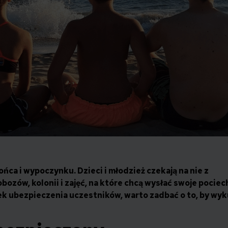
ońca i wypoczynku. Dzieci i młodzież czekają na nie z
bozów, kolonii i zajęć, na które chcą wysłać swoje pociec
ek ubezpieczenia uczestników,
warto zadbać o to, by wyk