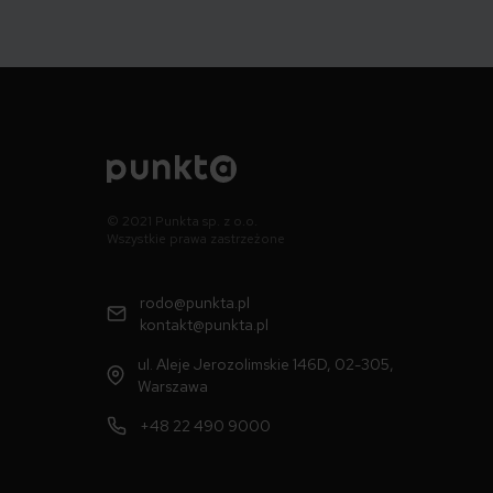
© 2021 Punkta sp. z o.o.
Wszystkie prawa zastrzeżone
rodo@punkta.pl
kontakt@punkta.pl
ul. Aleje Jerozolimskie 146D, 02-305,
Warszawa
+48 22 490 9000