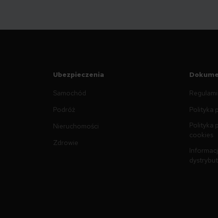
Ubezpieczenia
Dokume
Samochód
Regulami
Podróż
Polityka 
Polityka 
Nieruchomości
cookies
Zdrowie
Informacj
dystrybu