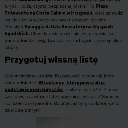
turyści, „duża, czysta, bezpieczna, płytka”. To
Plaża
Sotavento na Costa Calmie w Hiszpanii
, która sprawdzi
się idealnie na wypoczynek nawet z małymi dziećmi.
Dziesiąta
Spiaggia di Cala Rossa leży na Wyspach
Egadzkich.
Choć dotarcie do niej nie jest najłatwiejsze,
warto odwiedzić wyjątkową plażę i zachwycić się przepiękną
zatoką.
Przygotuj własną listę
Wspomnieliśmy zaledwie 10 plażowych destynacji, które
warto odwiedzić.
W rankingu, który powstał na
podstawie ocen turystów
, znalazło się ich 25. A może
czas stworzyć własną listę najpiękniejszych plaż? Samemu
lub razem z przyjaciółmi. Bo przecież tym, co dobre, warto
dzielić się z innymi.