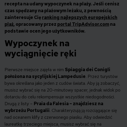
recepta na udany wypoczynek na plaży. Jeśli cenisz
czas spędzany na plażowym leżaku, z pewnością
zainteresuje Cię
ranking najlepszych europejskich
plaż
, opracowany przez
portal TripAdvisor.com
na
podstawie ocen jego użytkowników.
Wypoczynek na
wyciągnięcie ręki
Pierwsze miejsce zajęła w nim
Spiaggia dei Conigli
położona na sycylijskiej Lampedusie
. Przez turystów
bywa określana jako jeden z cudów świata. Aby ją zobaczyć,
musisz wybrać się na 20-minutowy spacer, jednak widok po
dotarciu do celu rekompensuje wszystkie niedogodności.
Drugą z listy –
Praia da Falesia – znajdziesz na
wybrzeżu Portugalii
. Charakteryzują ją rozciągające się
nad oceanem klify z czerwonego piasku. Aby odwiedzić
laureatkę trzeciego miejsca, musisz wybrać się na