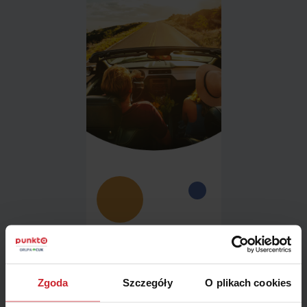
Nasi konsultanci
dbają o
wasze
zadowolenie
Zgoda
Szczegóły
O plikach cookies