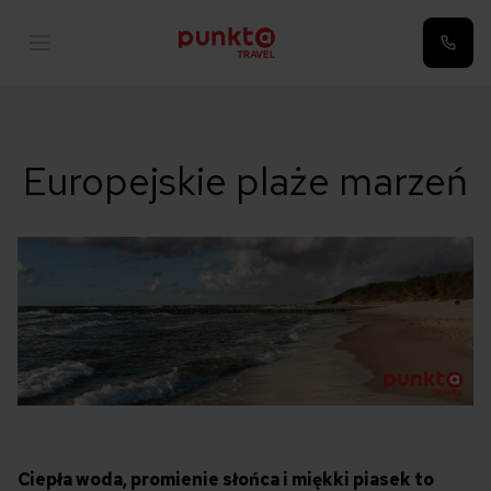
Europejskie plaże marzeń
Ciepła woda, promienie słońca i miękki piasek to