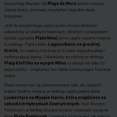
hiszpańską Majorkę. Na
Playa de Muro
śmiało możesz
zabrać dzieci, ponieważ ma płytkie i łagodne wody
brzegowe.
Jeśli do przyjemnego wypoczynku chcesz dołączyć
odwiedziny w lokalnych tawernach, idealnym rozwiązaniem
będzie cypryjska
Plaża Nissi,
która zajęła czwarte miejsce
w rankingu. Piąta z kolei,
Laguna Balos na greckiej
Krecie,
to miejsce, które łączy w sobie wygodną plażę i
zachwycającą lagunę. Odwiedziny na szóstej w rankingu
Plaży Kleftiko na wyspie Milos
to okazja nie tylko do
wypoczynku – znajdziesz tam także zachwycające formacje
skalne.
Plaże marzeń nie są zarezerwowane tylko dla ciepłych
krajów. Siódme miejsce w rankingu zajęła piękna plaża
Luskentyre na Wyspie Harris, którą znajdziesz na
szkockich Hybrydach Zewnętrznych.
Nad Morzem
Północnym w Wielkiej Brytanii możesz odwiedzić ósmą na
liście
Plażę Bamburgh.
Dziewiąta pozycja jest, jak opisują