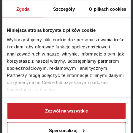
na lotnisku. Przemyśl też wykupienie ubezpieczenia na czas
Zgoda
Szczegóły
O plikach cookies
urlopu – jeśli wybierzesz odpowiednią ofertę, będziesz mieć
zapewnione pokrycie kosztów leczenia, a nawet zwrot
zapłaconych środków w przypadku rezygnacji z wyjazdu.
Niniejsza strona korzysta z plików cookie
Wykorzystujemy pliki cookie do spersonalizowania treści
i reklam, aby oferować funkcje społecznościowe i
analizować ruch w naszej witrynie. Informacje o tym, jak
korzystasz z naszej witryny, udostępniamy partnerom
społecznościowym, reklamowym i analitycznym.
Partnerzy mogą połączyć te informacje z innymi danymi
otrzymanymi od Ciebie lub uzyskanymi podczas
korzystania z ich usług.
Dowiedz się więcej na temat tego, kim jesteśmy, jak
można się z nami skontaktować i w jaki sposób
Zezwól na wszystkie
przetwarzamy dane osobowe w ramach
Polityki
prywatności
.
Spersonalizuj