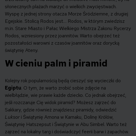
słonecznych plażach marzyć o wielkich zwycięstwach.
Wyspę z jednej strony otacza Morze Śródziemne, z drugiej
Egejskie. Stolicą Rodos jest… Rodos, w którym zwiedzisz
m.in. Stare Miasto i Pałac Wielkiego Mistrza Zakonu Rycerzy
Rodos, wzniesiony przez joannitów. Warto obejrzeć też
pozostałości warowni z czasów joannitów oraz dorycką
świątynię Ateny.
W cieniu palm i piramid
Kolejny rok popularnością będą cieszyć się wycieczki do
Egiptu
. O tym, że warto zrobić sobie zdjęcie na
wielbłądzie, wie prawie każde dziecko. Co jednak obejrzeć,
jeśli rozczaruje Cię widok piramid? Możesz zajrzeć do
Sakkary, gdzie również znajdziesz piramidy, odwiedzić
Luksor
i Świątynię Amona w Karnaku, Dolinę Królów,
Świątynię Hatszepsut i Świątynie w Abu Simbel. Warto też
zajrzeć na lokalny targ i doświadczyć feerii barw i zapachów.