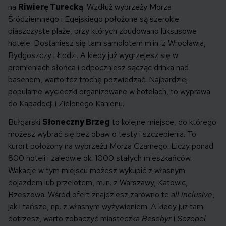
na
Riwierę Turecką
. Wzdłuż wybrzeży Morza
Śródziemnego i Egejskiego położone są szerokie
piaszczyste plaże, przy których zbudowano luksusowe
hotele. Dostaniesz się tam samolotem m.in. z Wrocławia,
Bydgoszczy i Łodzi. A kiedy już wygrzejesz się w
promieniach słońca i odpoczniesz sącząc drinka nad
basenem, warto też trochę pozwiedzać. Najbardziej
popularne wycieczki organizowane w hotelach, to wyprawa
do Kapadocji i Zielonego Kanionu.
Bułgarski
Słoneczny Brzeg
to kolejne miejsce, do którego
możesz wybrać się bez obaw o testy i szczepienia. To
kurort położony na wybrzeżu Morza Czarnego. Liczy ponad
800 hoteli i zaledwie ok. 1000 stałych mieszkańców.
Wakacje w tym miejscu możesz wykupić z własnym
dojazdem lub przelotem, m.in. z Warszawy, Katowic,
Rzeszowa. Wśród ofert znajdziesz zarówno te
all inclusive
,
jak i tańsze, np. z własnym wyżywieniem. A kiedy już tam
dotrzesz, warto zobaczyć miasteczka
Besebyr
i
Sozopol