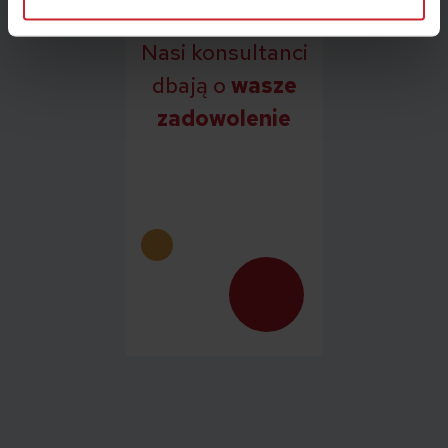
Nasi konsultanci
dbają o
wasze
zadowolenie