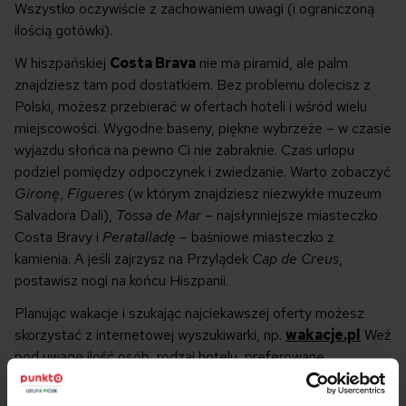
Wszystko oczywiście z zachowaniem uwagi (i ograniczoną
ilością gotówki).
W hiszpańskiej
Costa Brava
nie ma piramid, ale palm
znajdziesz tam pod dostatkiem. Bez problemu dolecisz z
Polski, możesz przebierać w ofertach hoteli i wśród wielu
miejscowości. Wygodne baseny, piękne wybrzeże – w czasie
wyjazdu słońca na pewno Ci nie zabraknie. Czas urlopu
podziel pomiędzy odpoczynek i zwiedzanie. Warto zobaczyć
Gironę
,
Figueres
(w którym znajdziesz niezwykłe muzeum
Salvadora Dali),
Tossa de Mar
– najsłynniejsze miasteczko
Costa Bravy i
Peratalladę
– baśniowe miasteczko z
kamienia. A jeśli zajrzysz na Przylądek
Cap de Creus
,
postawisz nogi na końcu Hiszpanii.
Planując wakacje i szukając najciekawszej oferty możesz
skorzystać z internetowej wyszukiwarki, np.
wakacje.pl
Weź
pod uwagę ilość osób, rodzaj hotelu, preferowane
wyżywienie, możliwe do wykupienia wycieczki, ilość
dozwolonego bagażu oraz koszt pozostawienia samochodu