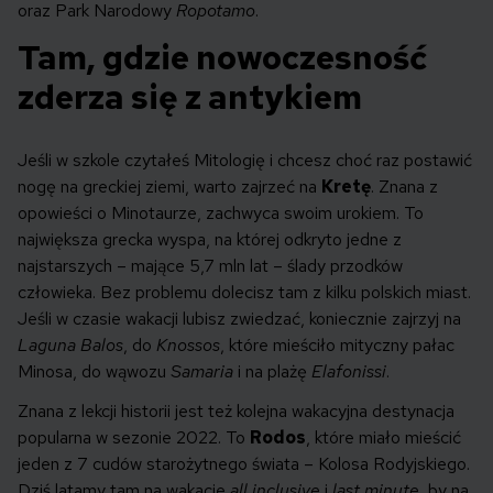
oraz Park Narodowy
Ropotamo
.
Tam, gdzie nowoczesność
zderza się z antykiem
Jeśli w szkole czytałeś Mitologię i chcesz choć raz postawić
nogę na greckiej ziemi, warto zajrzeć na
Kretę
. Znana z
opowieści o Minotaurze, zachwyca swoim urokiem. To
największa grecka wyspa, na której odkryto jedne z
najstarszych – mające 5,7 mln lat – ślady przodków
człowieka. Bez problemu dolecisz tam z kilku polskich miast.
Jeśli w czasie wakacji lubisz zwiedzać, koniecznie zajrzyj na
Laguna Balos
, do
Knossos
, które mieściło mityczny pałac
Minosa, do wąwozu
Samaria
i na plażę
Elafonissi
.
Znana z lekcji historii jest też kolejna wakacyjna destynacja
popularna w sezonie 2022. To
Rodos
, które miało mieścić
jeden z 7 cudów starożytnego świata – Kolosa Rodyjskiego.
Dziś latamy tam na wakacje
all inclusive
i
last minute
, by na