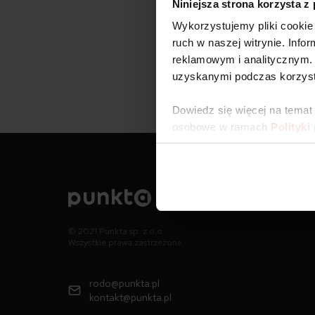
Niniejsza strona korzysta z
Wykorzystujemy pliki cookie 
ruch w naszej witrynie. Inf
reklamowym i analitycznym. 
uzyskanymi podczas korzysta
Dowiedz się więcej na temat
osobowe w ramach
Polityki
© 2021 Punkta sp. z o.o.
Wszystkie prawa zastrzeżone
rodo@punkta.pl
kontakt@punkta.pl