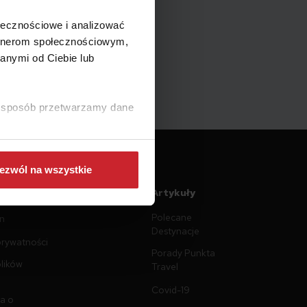
ołecznościowe i analizować
artnerom społecznościowym,
anymi od Ciebie lub
ki sposób przetwarzamy dane
ezwól na wszystkie
ntacja
Artykuły
Polecane
n
Destynacje
prywatności
Porady Punkta
plików
Travel
Covid-19
a o