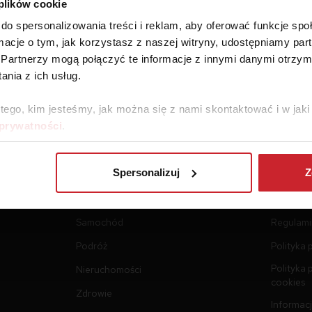
 plików cookie
do spersonalizowania treści i reklam, aby oferować funkcje sp
ormacje o tym, jak korzystasz z naszej witryny, udostępniamy p
Partnerzy mogą połączyć te informacje z innymi danymi otrzym
nia z ich usług.
 tego, kim jesteśmy, jak można się z nami skontaktować i w ja
 prywatności
.
Spersonalizuj
Z
Ubezpieczenia
Dokume
Samochód
Regulami
Podróż
Polityka 
Polityka 
Nieruchomości
cookies
Zdrowie
Informacj