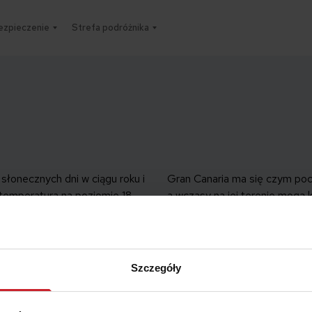
ezpieczenie
Strefa podróżnika
słonecznych dni w ciągu roku i
Gran Canaria ma się czym poc
 temperatura na poziomie 18
a wczasy na jej terenie mogą
to samo w sobie brzmi bardzo
[…]
nie. Costa del Sol bogata jest
tyczne krajobrazy i
niane zabytki kultury.
Szczegóły
 co warto odwiedzić