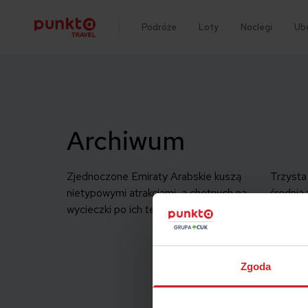
Podróże
Loty
Noclegi
Ub
Archiwum
Zjednoczone Emiraty Arabskie kuszą
Trzysta 
nietypowymi atrakcjami, a chętnych na
średnia
wycieczki po ich terenie […]
stopni 
atrakcyj
w fantas
niezapom
Zgoda
Zobacz,