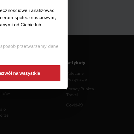
ołecznościowe i analizować
artnerom społecznościowym,
anymi od Ciebie lub
ki sposób przetwarzamy dane
ntacja
Artykuły
Polecane
ezwól na wszystkie
n
Destynacje
prywatności
Porady Punkta
plików
Travel
Covid-19
a o
torze