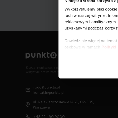
Niniejsza strona korzysta z
Wykorzystujemy pliki cookie 
ruch w naszej witrynie. Inf
reklamowym i analitycznym. 
uzyskanymi podczas korzysta
Dowiedz się więcej na temat
osobowe w ramach
Polityki
© 2021 Punkta sp. z o.o.
Wszystkie prawa zastrzeżone
rodo@punkta.pl
kontakt@punkta.pl
ul. Aleje Jerozolimskie 146D, 02-305,
Warszawa
+48 22 490 9000