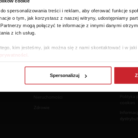
 plików cookie
do spersonalizowania treści i reklam, aby oferować funkcje sp
ormacje o tym, jak korzystasz z naszej witryny, udostępniamy p
Partnerzy mogą połączyć te informacje z innymi danymi otrzym
nia z ich usług.
 tego, kim jesteśmy, jak można się z nami skontaktować i w ja
 prywatności
.
Ubezpieczenia
Dokume
Spersonalizuj
Z
Samochód
Regulami
Podróż
Polityka 
Polityka 
Nieruchomości
cookies
Zdrowie
Informacj
dystrybu