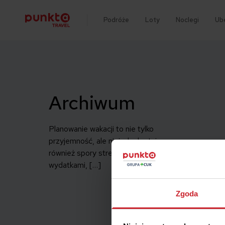
Podróże
Loty
Noclegi
Ub
Archiwum
Planowanie wakacji to nie tylko
przyjemność, ale niejednokrotnie
również spory stres spowodowany
wydatkami, […]
Zgoda