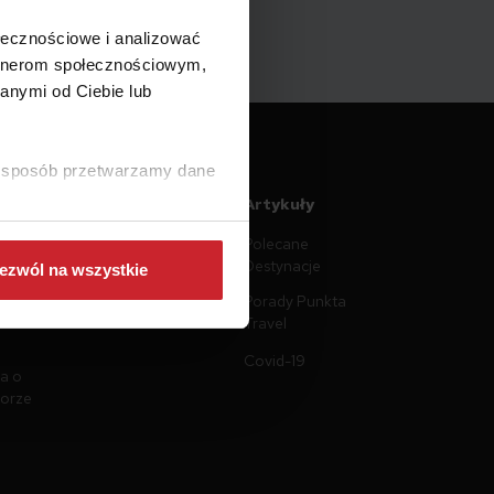
ołecznościowe i analizować
artnerom społecznościowym,
anymi od Ciebie lub
ki sposób przetwarzamy dane
ntacja
Artykuły
Polecane
n
Destynacje
ezwól na wszystkie
prywatności
Porady Punkta
plików
Travel
Covid-19
a o
torze