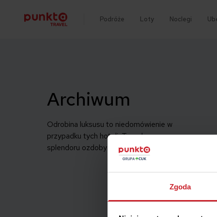
Podróże
Loty
Noclegi
Ub
Archiwum
Odrobina luksusu to niedomówienie w
przypadku tych hoteli. To pełne
splendoru ozdoby europejskich […]
Zgoda