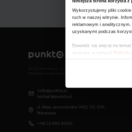
Niniejsza strona korzysta z
Wykorzystujemy pliki cookie 
ruch w naszej witrynie. Inf
reklamowym i analitycznym. 
uzyskanymi podczas korzysta
Dowiedz się więcej na temat
osobowe w ramach
Polityki
© 2021 Punkta sp. z o.o.
Wszystkie prawa zastrzeżone
rodo@punkta.pl
kontakt@punkta.pl
ul. Aleje Jerozolimskie 146D, 02-305,
Warszawa
+48 22 490 9000