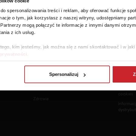
 plików cookie
do spersonalizowania treści i reklam, aby oferować funkcje sp
ormacje o tym, jak korzystasz z naszej witryny, udostępniamy p
Partnerzy mogą połączyć te informacje z innymi danymi otrzym
nia z ich usług.
 tego, kim jesteśmy, jak można się z nami skontaktować i w ja
 prywatności
.
Ubezpieczenia
Dokume
Samochód
Regulami
Spersonalizuj
Z
Podróż
Polityka 
Polityka 
Nieruchomości
cookies
Zdrowie
Informacj
dystrybu