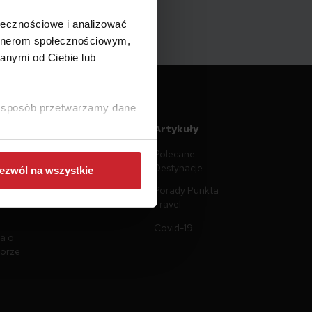
ołecznościowe i analizować
artnerom społecznościowym,
anymi od Ciebie lub
ki sposób przetwarzamy dane
ntacja
Artykuły
Polecane
n
Destynacje
ezwól na wszystkie
prywatności
Porady Punkta
plików
Travel
Covid-19
a o
torze