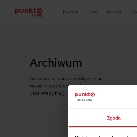
Podróże
Loty
Noclegi
Ub
Archiwum
Coraz więcej osób decyduje się na
wakacje poza sezonem turystycznym.
Jest wtedy nie […]
Zgoda