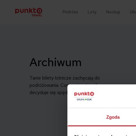
Podróże
Loty
Noclegi
Ub
Archiwum
Tanie bilety lotnicze zachęcają do
podróżowania. Coraz więcej osób
decyduje się spędzać weekendy […]
Zgoda