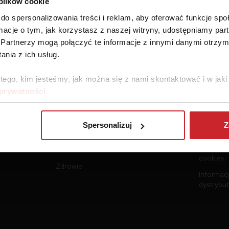
 plików cookie
do spersonalizowania treści i reklam, aby oferować funkcje sp
ormacje o tym, jak korzystasz z naszej witryny, udostępniamy p
Partnerzy mogą połączyć te informacje z innymi danymi otrzym
nia z ich usług.
 tego, kim jesteśmy, jak można się z nami skontaktować i w ja
 prywatności
.
Ubezpieczenia
Dokume
Samochód
Regulami
Spersonalizuj
Z
Podróż
Polityka 
Polityka 
Nieruchomości
cookies
Zdrowie
Informacj
dystrybu