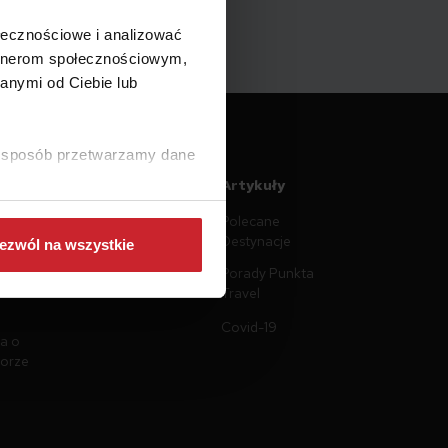
ołecznościowe i analizować
artnerom społecznościowym,
anymi od Ciebie lub
ki sposób przetwarzamy dane
ntacja
Artykuły
Polecane
n
Destynacje
ezwól na wszystkie
prywatności
Porady Punkta
plików
Travel
Covid-19
a o
torze