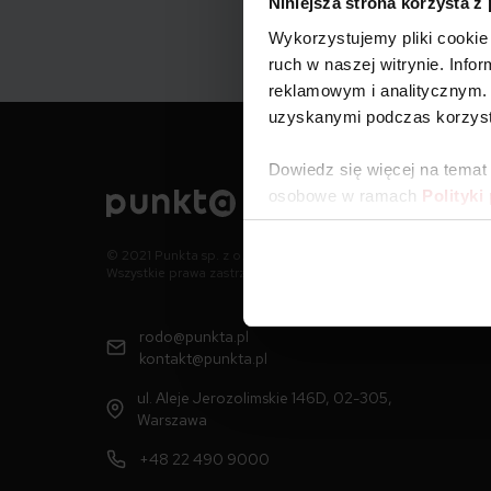
Niniejsza strona korzysta z
Wykorzystujemy pliki cookie 
ruch w naszej witrynie. Inf
reklamowym i analitycznym. 
uzyskanymi podczas korzysta
Dowiedz się więcej na temat
osobowe w ramach
Polityki
© 2021 Punkta sp. z o.o.
Wszystkie prawa zastrzeżone
rodo@punkta.pl
kontakt@punkta.pl
ul. Aleje Jerozolimskie 146D, 02-305,
Warszawa
+48 22 490 9000