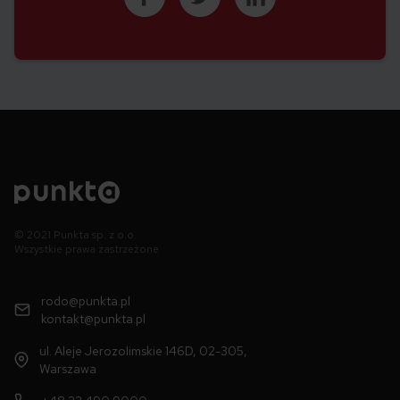
© 2021 Punkta sp. z o.o.
Wszystkie prawa zastrzeżone
rodo@punkta.pl
kontakt@punkta.pl
ul. Aleje Jerozolimskie 146D, 02-305,
Warszawa