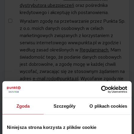
dystrybutora ubezpieczeń
oraz pośrednika
kredytowego i akceptuję ich postanowienia.
Wyrażam zgodę na przetwarzanie przez Punkta Sp.
z o.o. moich danych osobowych w celach
marketingowych związanych z korzystaniem z
serwisu internetowego www.punkta.pl w zgodzie i
według zasad określonych w
Regulaminach.
Mam
świadomość tego, że podanie danych osobowych
jest dobrowolne, a zgodę mogę w każdej chwili
wycofać, zwracając się ze stosownym żądaniem na
adres
e-mail
rodo@punkta.pl
. Wycofanie zgody nie
wpływa na zgodność z prawem przetwarzania,
którego dokonano na podstawie zgody przed jej
wycofaniem.
Zgoda
Szczegóły
O plikach cookies
Wyrażam zgodę na otrzymywanie od Punkta Sp. z
o.o. informacji handlowych, w tym komunikacji
Niniejsza strona korzysta z plików cookie
marketingowej (wraz z wykorzystaniem